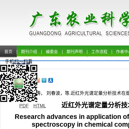
首页
期刊介绍
编委会
期刊声明
工作流程
作者中
手机扫一扫看
文章摘要
申钦鹏， 张 涛， 刘春波，等.近红外光谱定量分析技术在烟草和烟
近红外光谱定量分析技
PDF
HTML
Research advances in application of
spectroscopy in chemical com