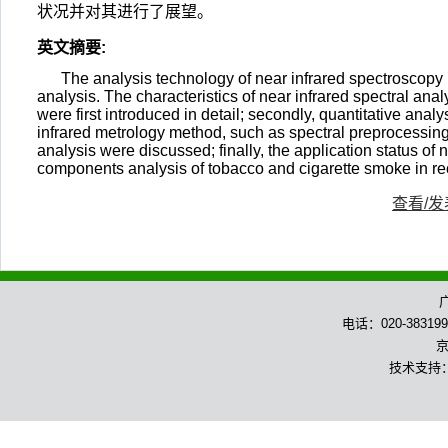
状况并对其进行了展望。
英文摘要
:
The analysis technology of near infrared spectroscopy ha
analysis. The characteristics of near infrared spectral ana
were first introduced in detail; secondly, quantitative ana
infrared metrology method, such as spectral preprocessing
analysis were discussed; finally, the application status of
components analysis of tobacco and cigarette smoke in r
查看/
电话：020-383199
京
技术支持