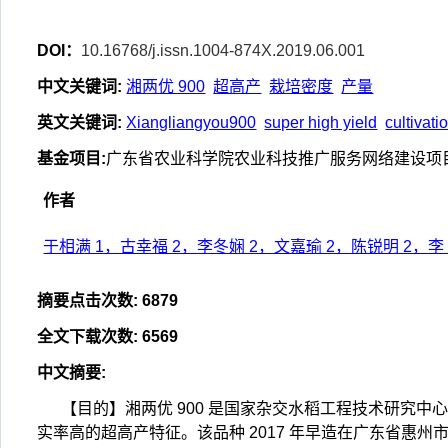
DOI：
10.16768/j.issn.1004-874X.2019.06.001
中文关键词
:
湘两优 900
超高产
栽培密度
产量
英文关键词
:
Xiangliangyou900
super high yield
cultivati
基金项目
:
广东省农业科学院农业科技推广服务网络建设项目（20
作者
于相满 1，古幸福 2，李冬娴 2，文嘉瑜 2，陈锐明 2，李
摘要点击次数
:
6879
全文下载次数
:
6569
中文摘要
:
【目的】湘两优 900 是国家杂交水稻工程技术研究
实率高的超高产特征。该品种 2017 年早造在广东省惠