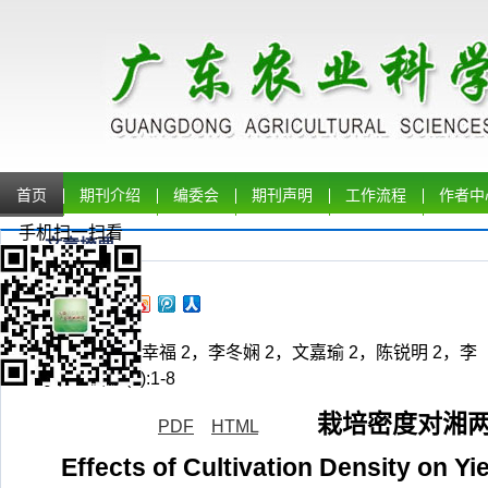
首页
期刊介绍
编委会
期刊声明
工作流程
作者中
手机扫一扫看
文章摘要
于相满 1，古幸福 2，李冬娴 2，文嘉瑜 2，陈锐明 2，李
学,2019,46(6):1-8
栽培密度对湘两
PDF
HTML
Effects of Cultivation Density on Y