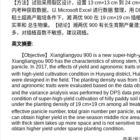
【方法】试验采用裂区设计，设置 13 cm×13 cm 到 2
内考种获取数据，以 Microsoft Excel 进行数据 
稻土超高产栽培条件下，湘 两优 900 在 19 cm×19
实率和 总生物量。【结论】湘两优 900 有长生育期产量
多，对插植苗数不敏感，建议疏植。
英文摘要
:
【Objective】Xiangliangyou 900 is a new super-high-yi
Xiangliangyou 900 has the characteristics of strong stem, h
panicle. In 2017, the effects of yield and agronomic traits
with high-yield cultivation condition in Huiyang district,
were designed in the field. The planting density was from
and agronomic traits were evaluated based on the data obt
and the variance analysis was performed by DPS data pr
condition of super-high-yield cultivation of hilly paddy so
under the planting density of 19 cm×19 cm among all trea
effective panicle number, total grain number per panicle
can obtain higher yield in the one-season middle rice area
with thick stem takes up more space and is not sensitive t
obtain higher yield under sparse planting condition.
查看/