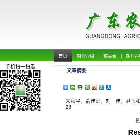
首页
期刊介绍
编委会
期刊声
手机扫一扫看
文章摘要
宋秋平，俞佳虹，刘 佳，尹玉和，张
28
P
Res