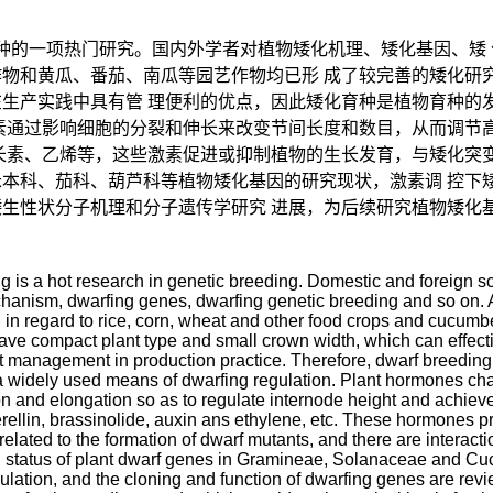
种的一项热门研究。国内外学者对植物矮化机理、矮化基因、矮
物和黄瓜、番茄、南瓜等园艺作物均已形 成了较完善的矮化研
生产实践中具有管 理便利的优点，因此矮化育种是植物育种的
素通过影响细胞的分裂和伸长来改变节间长度和数目，从而调节
长素、乙烯等，这些激素促进或抑制植物的生长发育，与矮化突变
本科、茄科、葫芦科等植物矮化基因的研究现状，激素调 控下
生性状分子机理和分子遗传学研究 进展，为后续研究植物矮化
ng is a hot research in genetic breeding. Domestic and foreign s
anism, dwarfing genes, dwarfing genetic breeding and so on. A 
in regard to rice, corn, wheat and other food crops and cucumb
 have compact plant type and small crown width, which can effect
 management in production practice. Therefore, dwarf breeding 
a widely used means of dwarfing regulation. Plant hormones ch
ion and elongation so as to regulate internode height and achieve 
lin, brassinolide, auxin ans ethylene, etc. These hormones pro
related to the formation of dwarf mutants, and there are intera
 status of plant dwarf genes in Gramineae, Solanaceae and Cucu
lation, and the cloning and function of dwarfing genes are r