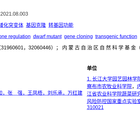
.2021.08.003
矮化突变体
基因克隆
转基因功能
ne regulation
dwarf mutant
gene cloning
transgenic function
31960601，32060446）； 内 蒙 古 自 治 区 自 然 科 学 基 金（
单位
1. 长江大学园艺园林学
察布市农牧业科学院
，
和，张 强，王凤梧，刘乐承，万红建
江省农业科学院蔬菜研究
风险防控国家重点实验室
310021