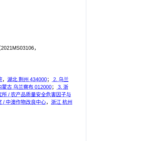
2021MS03106，
院
，
湖北 荆州 434000
；
2. 乌兰
内蒙古 乌兰察布 012000
；
3. 浙
所 / 农产品质量安全危害因子与
 / 中澳作物改良中心
，
浙江 杭州