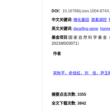
DOI：
10.16768/j.issn.1004-874X
中文关键词
:
矮化基因
激素调控
英文关键词
:
dwarfing gene
hormo
基金项目
:
国 家 自 然 科 学 基 金（
2021MS03071）
作者
宋秋平，俞佳虹，刘 佳，尹玉
摘要点击次数
:
3355
全文下载次数
:
3842