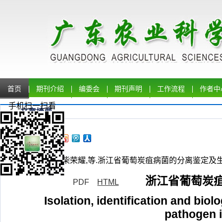
首页
期刊介绍
编委会
期刊声明
工作流程
作者中
手机扫一扫看
文章摘要
严铁,虞沈丹,柴荣耀,等.浙江省葡萄炭疽病菌的分离鉴定及生物学特性
浙江省葡萄炭
PDF
HTML
Isolation, identification and bio
pathogen i