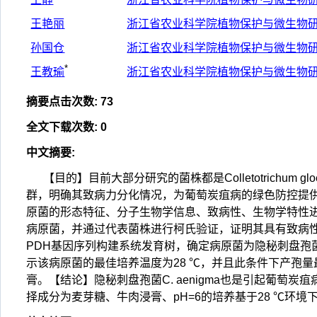
王艳丽
浙江省农业科学院植物保护与微生物
孙国仓
浙江省农业科学院植物保护与微生物
*
王教瑜
浙江省农业科学院植物保护与微生物
摘要点击次数
:
73
全文下载次数
:
0
中文摘要
:
【目的】目前大部分研究的菌株都是Colletotrichum 
群，明确其致病力分化情况，为葡萄炭疽病的绿色防控提
原菌的形态特征、分子生物学信息、致病性、生物学特性
病原菌，并通过代表菌株进行柯氏验证，证明其具有致病性
PDH基因序列构建系统发育树，确定病原菌为隐秘刺盘孢菌(Col
示该病原菌的最佳培养温度为28 ℃，并且此条件下产孢量
膏。【结论】隐秘刺盘孢菌C. aenigma也是引起葡
择成分为麦芽糖、牛肉浸膏、pH=6的培养基于28 ℃环境